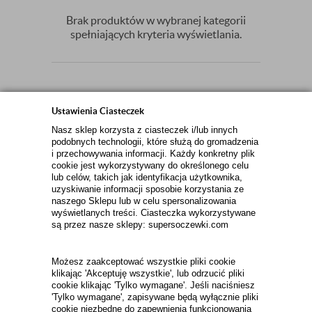
Brak produktów w wybranej kategorii
spełniających kryteria wyświetlania.
Ustawienia Ciasteczek
Zamów newsletter
Nasz sklep korzysta z ciasteczek i/lub innych
podobnych technologii, które służą do gromadzenia
ZAPISZ
i przechowywania informacji. Każdy konkretny plik
cookie jest wykorzystywany do określonego celu
lub celów, takich jak identyfikacja użytkownika,
uzyskiwanie informacji sposobie korzystania ze
INFORMACJE KONTAKTOWE
naszego Sklepu lub w celu spersonalizowania
wyświetlanych treści. Ciasteczka wykorzystywane
są przez nasze sklepy: supersoczewki.com
KONTAKT
Możesz zaakceptować wszystkie pliki cookie
TEL. 667-511-510
klikając 'Akceptuję wszystkie', lub odrzucić pliki
E-MAIL:
cookie klikając 'Tylko wymagane'. Jeśli naciśniesz
'Tylko wymagane', zapisywane będą wyłącznie pliki
INFO@SUPERSOCZEWKI.COM
cookie niezbędne do zapewnienia funkcjonowania