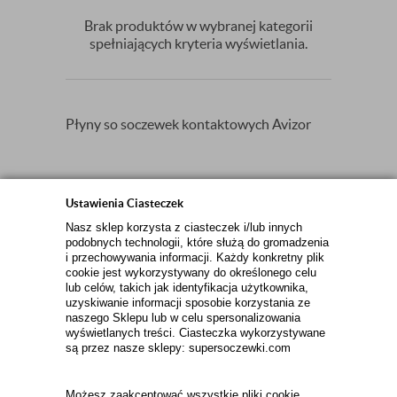
Brak produktów w wybranej kategorii
spełniających kryteria wyświetlania.
Płyny so soczewek kontaktowych Avizor
Ustawienia Ciasteczek
Zamów newsletter
Nasz sklep korzysta z ciasteczek i/lub innych
podobnych technologii, które służą do gromadzenia
ZAPISZ
i przechowywania informacji. Każdy konkretny plik
cookie jest wykorzystywany do określonego celu
lub celów, takich jak identyfikacja użytkownika,
uzyskiwanie informacji sposobie korzystania ze
INFORMACJE KONTAKTOWE
naszego Sklepu lub w celu spersonalizowania
wyświetlanych treści. Ciasteczka wykorzystywane
są przez nasze sklepy: supersoczewki.com
KONTAKT
Możesz zaakceptować wszystkie pliki cookie