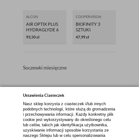
ALCON
COOPERVISION
AIR OPTIX PLUS
BIOFINITY 3
HYDRAGLYDE 6
SZTUKI
SZT. -
93,50
zł
47,99
zł
ORYGINALNE
OPAKOWANIA
Soczewki miesięczne
Ustawienia Ciasteczek
Zamów newsletter
Nasz sklep korzysta z ciasteczek i/lub innych
podobnych technologii, które służą do gromadzenia
ZAPISZ
i przechowywania informacji. Każdy konkretny plik
cookie jest wykorzystywany do określonego celu
lub celów, takich jak identyfikacja użytkownika,
uzyskiwanie informacji sposobie korzystania ze
INFORMACJE KONTAKTOWE
naszego Sklepu lub w celu spersonalizowania