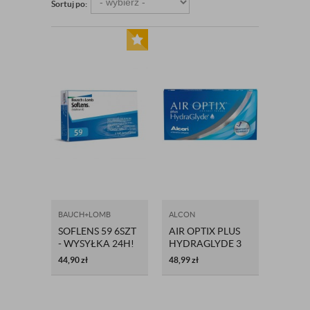
Sortuj po:
BAUCH+LOMB
ALCON
SOFLENS 59 6SZT
AIR OPTIX PLUS
- WYSYŁKA 24H!
HYDRAGLYDE 3
SZT. -
44,90
zł
48,99
zł
ORYGINALNE
OPAKOWANIA